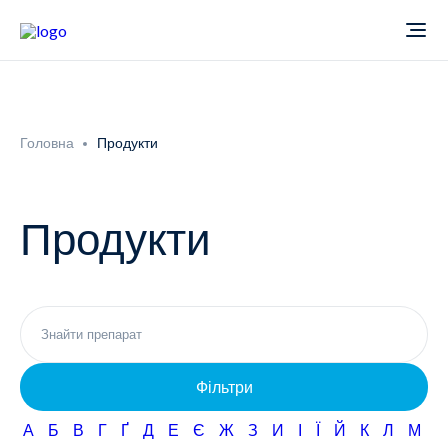
Про компанію
Головна
Продукти
Новини
Продукти
Продукти
Звіти
Кардіологія
Фармаконагляд
Неврологія
Фільтри
Кар'єра
Офтальмологія
А
Б
В
Г
Ґ
Д
Е
Є
Ж
З
И
І
Ї
Й
К
Л
М