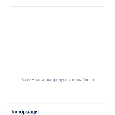
Контакти
Ендокринологія
Урологія
Гінекологія
Дерматологія
Всі категорії
За цим запитом
продуктів не знайдено
Всі продукти
Інформація