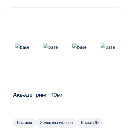
Контакти
Ендокринологія
Урологія
Гінекологія
Дерматологія
Всі категорії
Всі продукти
Аквадетрим - 10мл
Вітаміни
Холекальциферол
Вітамін Д3