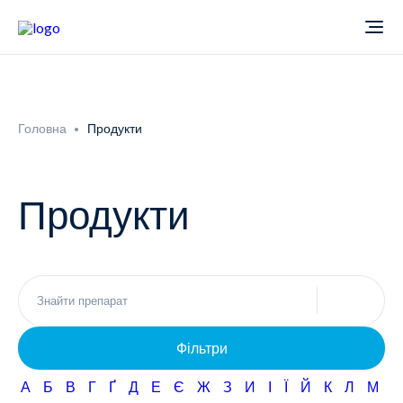
Про компанію
Головна
Продукти
Новини
Продукти
Продукти
Звіти
Кардіологія
Фармаконагляд
Неврологія
Фільтри
Кар'єра
Офтальмологія
А
Б
В
Г
Ґ
Д
Е
Є
Ж
З
И
І
Ї
Й
К
Л
М