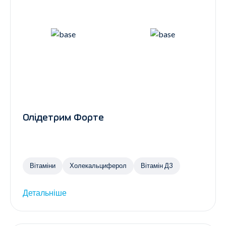
Олідетрим Форте
Вітаміни
Холекальциферол
Вітамін Д3
Детальніше