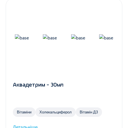
Аквадетрим - 30мл
Вітаміни
Холекальциферол
Вітамін Д3
Детальніше