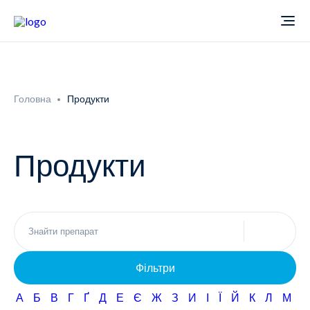
Про компанію
Головна
Продукти
Новини
Продукти
Продукти
Звіти
Кардіологія
Фармаконагляд
Неврологія
Фільтри
Кар'єра
Офтальмологія
А
Б
В
Г
Ґ
Д
Е
Є
Ж
З
И
І
Ї
Й
К
Л
М