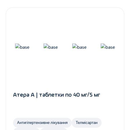
Контакти
Ендокринологія
Урологія
Гінекологія
Дерматологія
Всі категорії
Всі продукти
Атера А | таблетки по 40 мг/5 мг
Антигіпертензивне лікування
Телмісартан