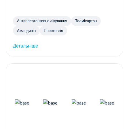
Антигіпертензивне лікування
Телмісартан
Амлодипін
Гіпертензія
Детальніше