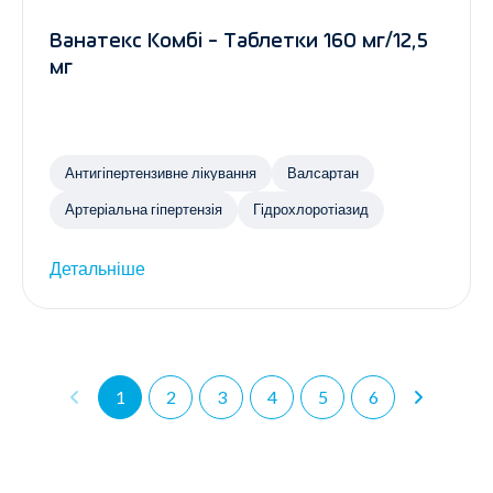
Ванатекс Комбі - Таблетки 160 мг/12,5
мг
Антигіпертензивне лікування
Валсартан
Артеріальна гіпертензія
Гідрохлоротіазид
Детальніше
1
2
3
4
5
6