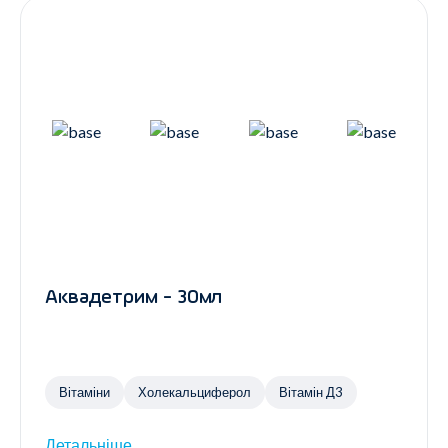
Аквадетрим - 30мл
Вітаміни
Холекальциферол
Вітамін Д3
Детальніше