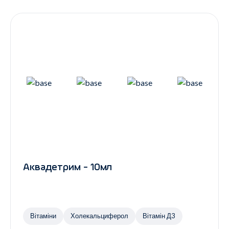
Контакти
Ендокринологія
Урологія
Гінекологія
Дерматологія
Всі категорії
Всі продукти
Аквадетрим - 10мл
Вітаміни
Холекальциферол
Вітамін Д3