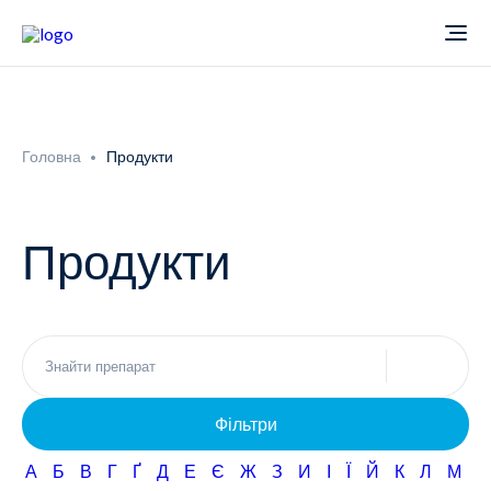
Про компанію
Головна
Продукти
Новини
Продукти
Продукти
Звіти
Кардіологія
Фармаконагляд
Неврологія
Фільтри
Кар'єра
Офтальмологія
А
Б
В
Г
Ґ
Д
Е
Є
Ж
З
И
І
Ї
Й
К
Л
М