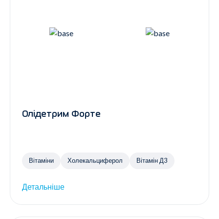
Олідетрим Форте
Вітаміни
Холекальциферол
Вітамін Д3
Детальніше