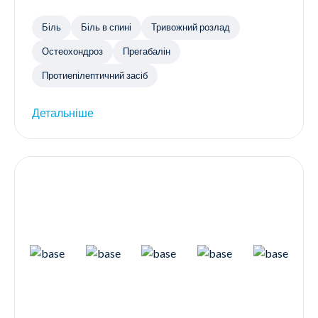
Біль
Біль в спині
Тривожний розлад
Остеохондроз
Прегабалін
Протиепілептичний засіб
Детальніше