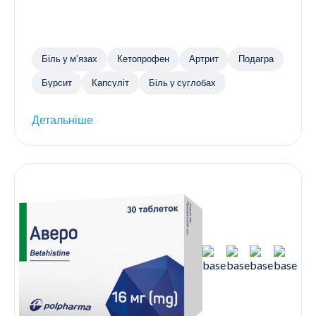
Біль у м’язах
Кетопрофен
Артрит
Подагра
Бурсит
Капсуліт
Біль у суглобах
Детальніше