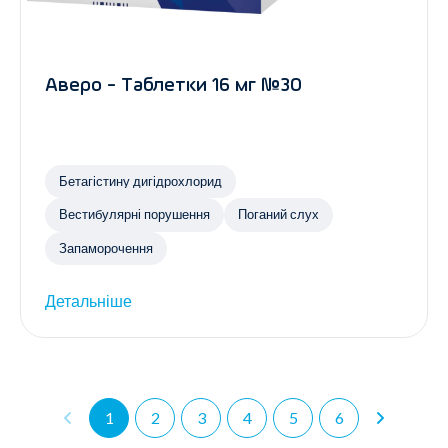
Аверо - Таблетки 16 мг №30
Бетагістину дигідрохлорид
Вестибулярні порушення
Поганий слух
Запаморочення
Детальніше
1
2
3
4
5
6