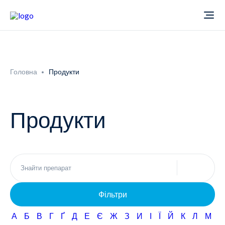
Про компанію
Головна
Продукти
Новини
Продукти
Продукти
Звіти
Кардіологія
Фармаконагляд
Неврологія
Фільтри
Кар'єра
Офтальмологія
А
Б
В
Г
Ґ
Д
Е
Є
Ж
З
И
І
Ї
Й
К
Л
М