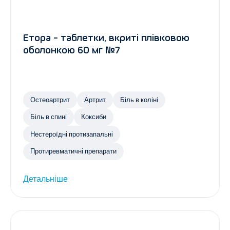
Етора - таблетки, вкриті плівковою
оболонкою 60 мг №7
Остеоартрит
Артрит
Біль в коліні
Біль в спині
Коксиби
Нестероїдні протизапальні
Протиревматичні препарати
Детальніше