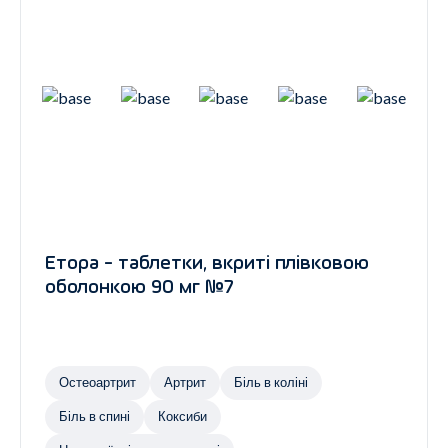
Етора - таблетки, вкриті плівковою
оболонкою 90 мг №7
Остеоартрит
Артрит
Біль в коліні
Біль в спині
Коксиби