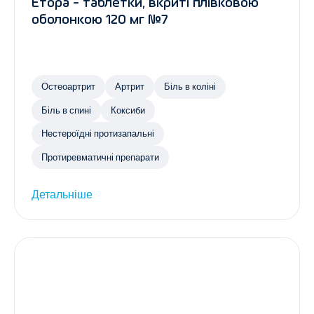
Етора - таблетки, вкриті плівковою
оболонкою 120 мг №7
Остеоартрит
Артрит
Біль в коліні
Біль в спині
Коксиби
Нестероїдні протизапальні
Протиревматичні препарати
Детальніше