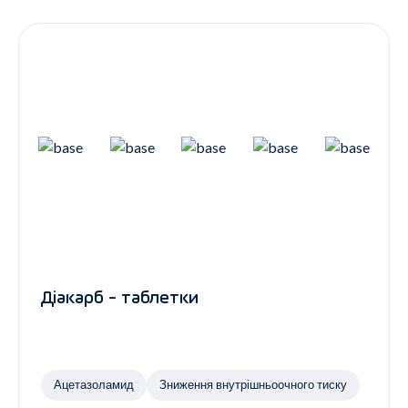
Контакти
Ендокринологія
Урологія
Гінекологія
Дерматологія
Всі категорії
Всі продукти
Діакарб - таблетки
Ацетазоламид
Зниження внутрішньоочного тиску