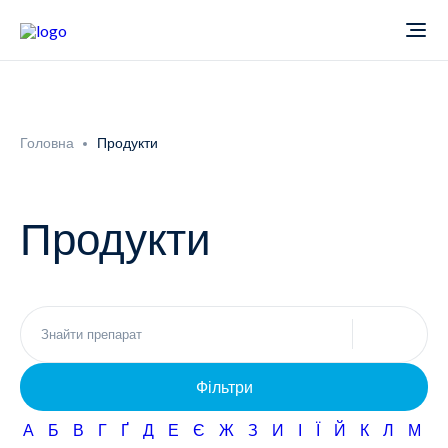
Про компанію
Головна
Продукти
Новини
Продукти
Продукти
Звіти
Кардіологія
Фармаконагляд
Неврологія
Фільтри
Кар'єра
Офтальмологія
А
Б
В
Г
Ґ
Д
Е
Є
Ж
З
И
І
Ї
Й
К
Л
М