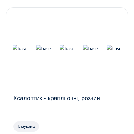
Контакти
Ендокринологія
Урологія
Гінекологія
Дерматологія
Всі категорії
Всі продукти
Ксалоптик - краплі очні, розчин
Глаукома