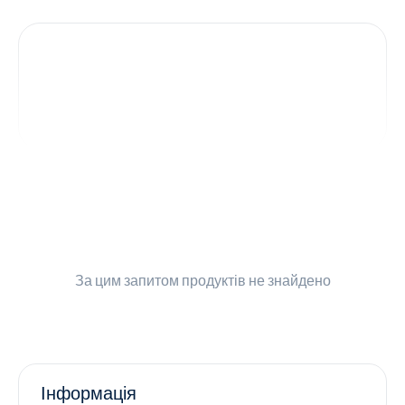
Контакти
Ендокринологія
Урологія
Гінекологія
Дерматологія
Всі категорії
За цим запитом
продуктів не знайдено
Всі продукти
Інформація