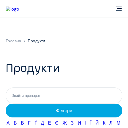
Про компанію
Головна
Продукти
Новини
Продукти
Продукти
Звіти
Кардіологія
Фармаконагляд
Неврологія
Фільтри
Кар'єра
Офтальмологія
А
Б
В
Г
Ґ
Д
Е
Є
Ж
З
И
І
Ї
Й
К
Л
М