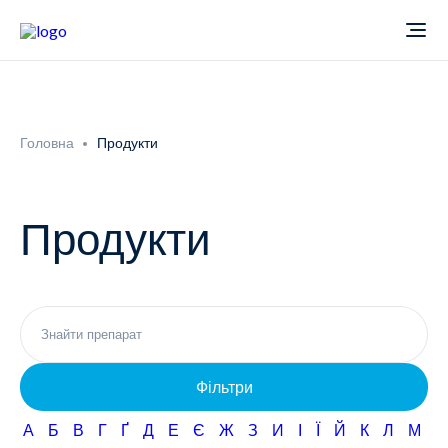
Про компанію
Головна
Продукти
Новини
Продукти
Продукти
Звіти
Кардіологія
Фармаконагляд
Неврологія
Фільтри
Кар'єра
Офтальмологія
А
Б
В
Г
Ґ
Д
Е
Є
Ж
З
И
І
Ї
Й
К
Л
М