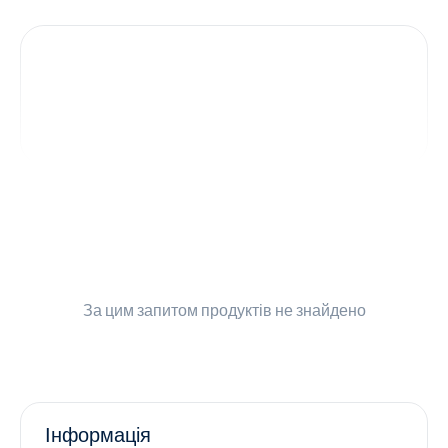
Контакти
Ендокринологія
Урологія
Гінекологія
Дерматологія
Всі категорії
За цим запитом
продуктів не знайдено
Всі продукти
Інформація