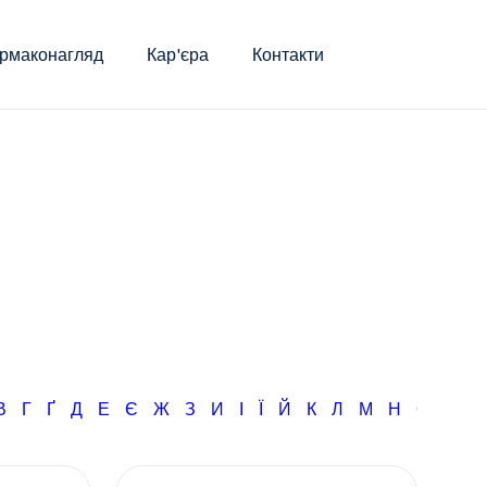
рмаконагляд
Кар'єра
Контакти
В
Г
Ґ
Д
Е
Є
Ж
З
И
І
Ї
Й
К
Л
М
Н
О
П