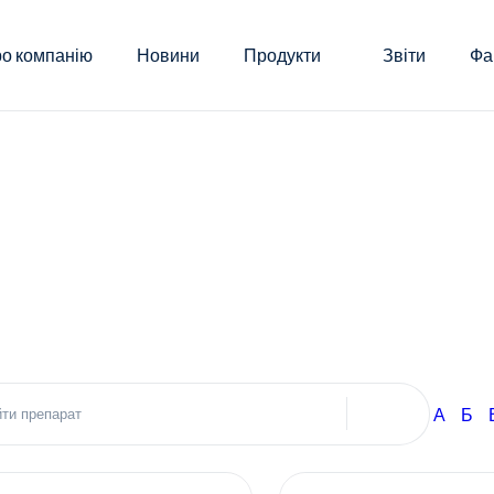
о компанію
Новини
Продукти
Звіти
Фа
А
Б