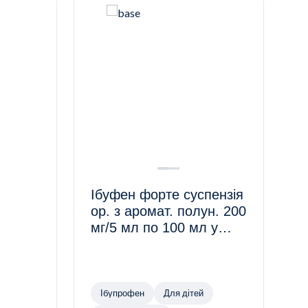
Ібуфен форте суспензія
ор. з аромат. полун. 200
мг/5 мл по 100 мл у
флак.
Ібупрофен
Для дітей