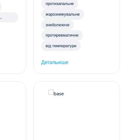
протизапальне
жарознижувальне
знеболююче
протиревматичне
від температури
Детальніше