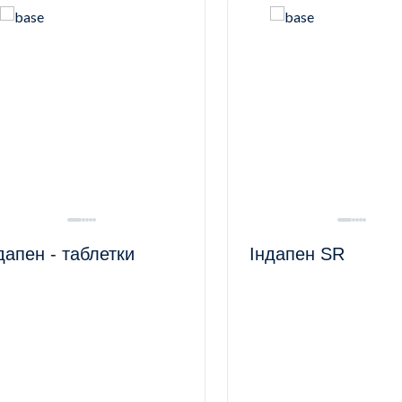
дапен - таблетки
Індапен SR