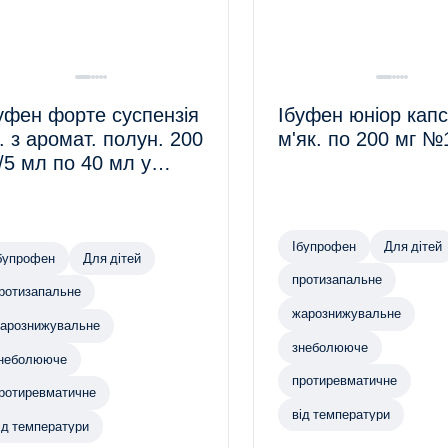
уфен форте суспензія
Ібуфен юніор кап
. з аромат. полун. 200
м'як. по 200 мг №
/5 мл по 40 мл у
лак
Ібупрофен
Для дітей
бупрофен
Для дітей
протизапальне
ротизапальне
жарознижувальне
арознижувальне
знеболююче
неболююче
протиревматичне
ротиревматичне
від температури
ід температури