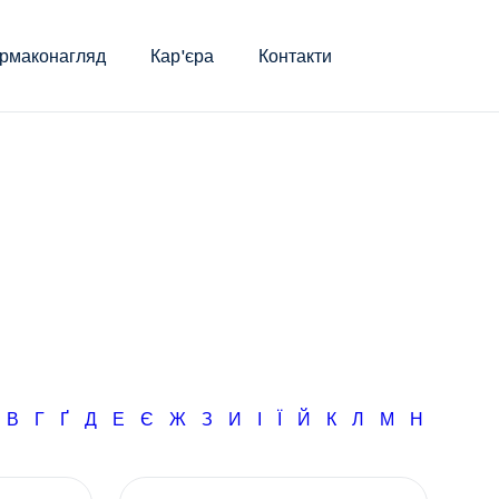
рмаконагляд
Кар'єра
Контакти
Б
В
Г
Ґ
Д
Е
Є
Ж
З
И
І
Ї
Й
К
Л
М
Н
О
П