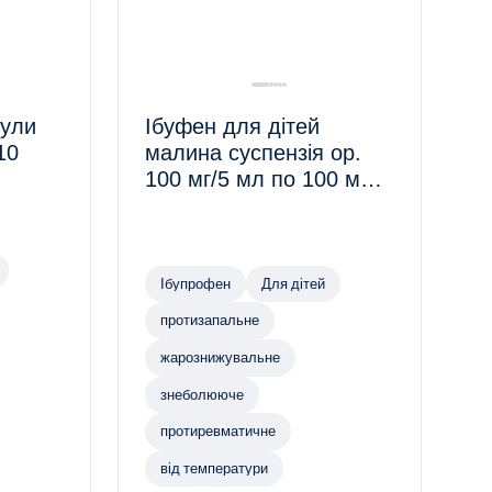
сули
Ібуфен для дітей
10
малина суспензія ор.
100 мг/5 мл по 100 мл у
флак.
Ібупрофен
Для дітей
протизапальне
жарознижувальне
знеболююче
протиревматичне
від температури