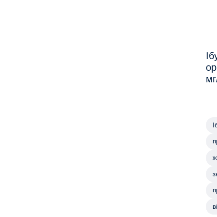
Іб
ор
мг
ф
І
п
ж
з
п
в