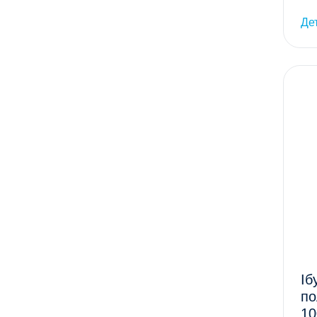
Де
Іб
по
10