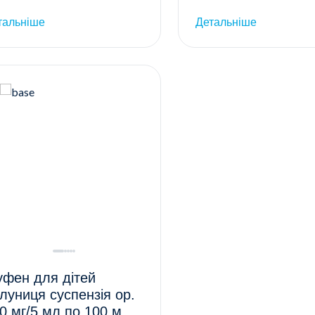
тальніше
Детальніше
уфен для дітей
луниця суспензія ор.
0 мг/5 мл по 100 мл у