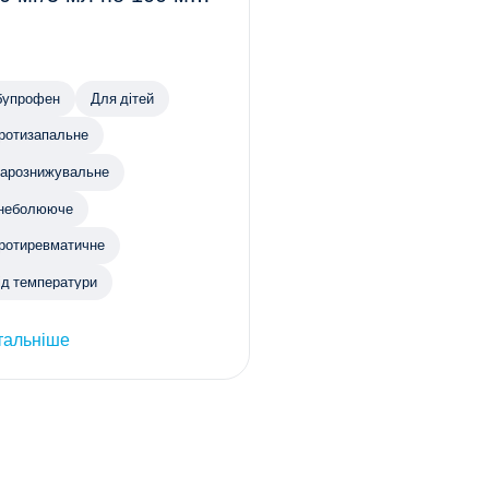
ак.
бупрофен
Для дітей
ротизапальне
арознижувальне
неболююче
ротиревматичне
ід температури
тальніше