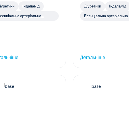
іуретики
Індапамід
Діуретики
Індапамід
сенціальна артеріальна
Есенціальна артеріальна
іпертензія
гіпертензія
тальніше
Детальніше