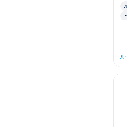
Д
Е
г
Де