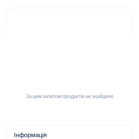
Контакти
Ендокринологія
Урологія
Гінекологія
Дерматологія
Всі категорії
За цим запитом
продуктів не знайдено
Всі продукти
Інформація