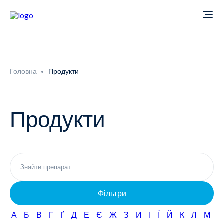
Про компанію
Головна
Продукти
Новини
Продукти
Продукти
Звіти
Кардіологія
Фармаконагляд
Неврологія
Фільтри
Кар'єра
Офтальмологія
А
Б
В
Г
Ґ
Д
Е
Є
Ж
З
И
І
Ї
Й
К
Л
М