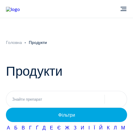
Про компанію
Головна
Продукти
Новини
Продукти
Продукти
Звіти
Кардіологія
Фармаконагляд
Неврологія
Фільтри
Кар'єра
Офтальмологія
А
Б
В
Г
Ґ
Д
Е
Є
Ж
З
И
І
Ї
Й
К
Л
М