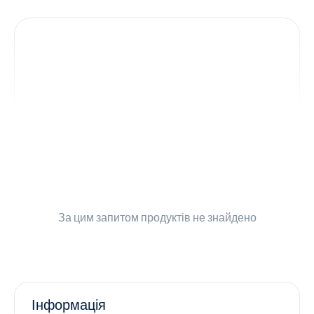
Контакти
Ендокринологія
Урологія
Гінекологія
Дерматологія
Всі категорії
За цим запитом
продуктів не знайдено
Всі продукти
Інформація