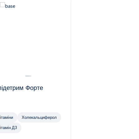
ідетрим Форте
ітаміни
Холекальциферол
ітамін Д3