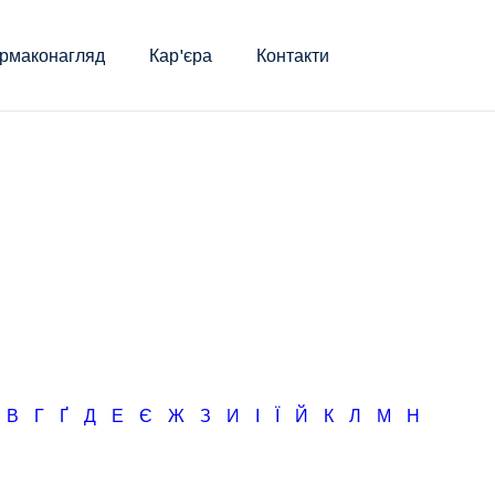
рмаконагляд
Кар'єра
Контакти
Б
В
Г
Ґ
Д
Е
Є
Ж
З
И
І
Ї
Й
К
Л
М
Н
О
П