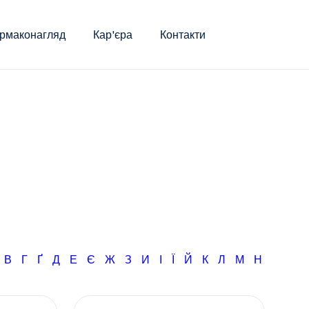
рмаконагляд
Кар'єра
Контакти
Б
В
Г
Ґ
Д
Е
Є
Ж
З
И
І
Ї
Й
К
Л
М
Н
О
П