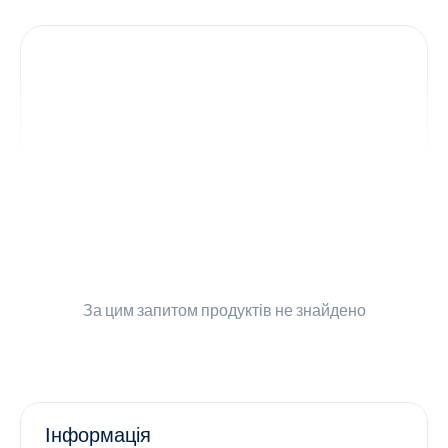
Контакти
Ендокринологія
Урологія
Гінекологія
Дерматологія
Всі категорії
За цим запитом
продуктів не знайдено
Всі продукти
Інформація