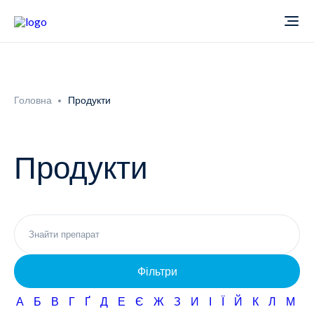
Про компанію
Головна
Продукти
Новини
Продукти
Продукти
Звіти
Кардіологія
Фармаконагляд
Неврологія
Фільтри
Кар'єра
Офтальмологія
А
Б
В
Г
Ґ
Д
Е
Є
Ж
З
И
І
Ї
Й
К
Л
М