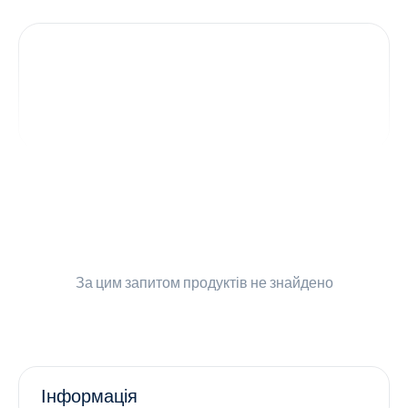
Контакти
Ендокринологія
Урологія
Гінекологія
Дерматологія
Всі категорії
За цим запитом
продуктів не знайдено
Всі продукти
Інформація