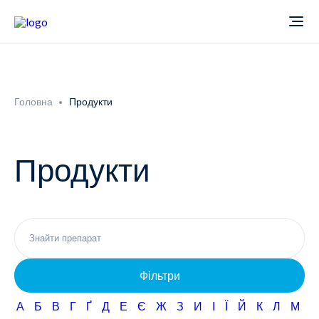
Про компанію
Головна
Продукти
Новини
Продукти
Продукти
Звіти
Кардіологія
Фармаконагляд
Неврологія
Фільтри
Кар'єра
Офтальмологія
А
Б
В
Г
Ґ
Д
Е
Є
Ж
З
И
І
Ї
Й
К
Л
М