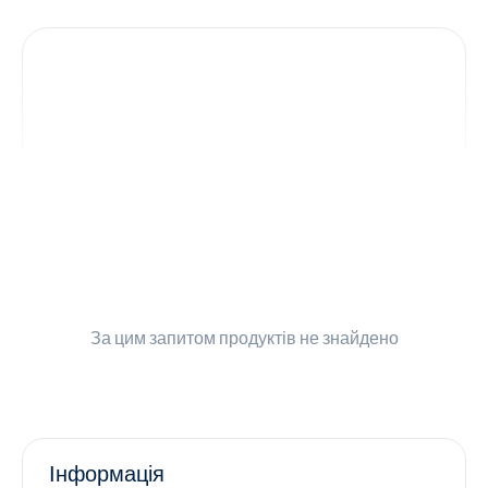
Контакти
Ендокринологія
Урологія
Гінекологія
Дерматологія
Всі категорії
За цим запитом
продуктів не знайдено
Всі продукти
Інформація