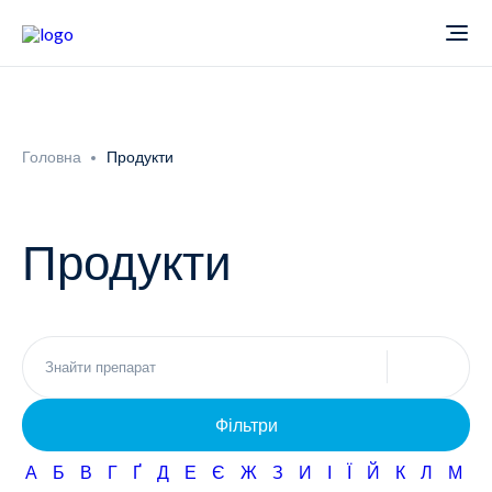
Про компанію
Головна
Продукти
Новини
Продукти
Продукти
Звіти
Кардіологія
Фармаконагляд
Неврологія
Фільтри
Кар'єра
Офтальмологія
А
Б
В
Г
Ґ
Д
Е
Є
Ж
З
И
І
Ї
Й
К
Л
М