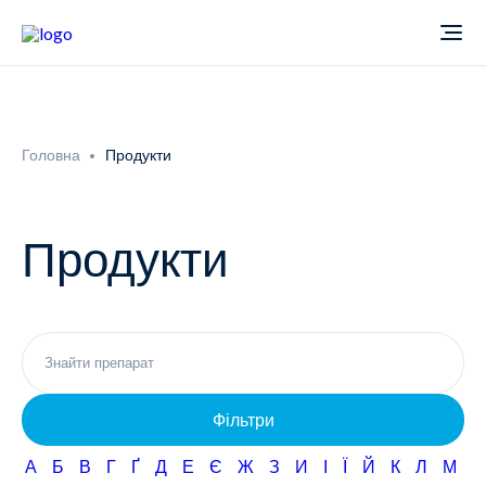
Про компанію
Головна
Продукти
Новини
Продукти
Продукти
Звіти
Кардіологія
Фармаконагляд
Неврологія
Фільтри
Кар'єра
Офтальмологія
А
Б
В
Г
Ґ
Д
Е
Є
Ж
З
И
І
Ї
Й
К
Л
М