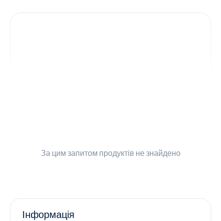
Контакти
Ендокринологія
Урологія
Гінекологія
Дерматологія
Всі категорії
За цим запитом
продуктів не знайдено
Всі продукти
Інформація