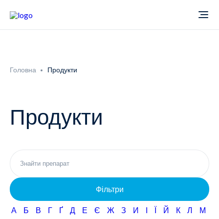
Про компанію
Головна
Продукти
Новини
Продукти
Продукти
Звіти
Кардіологія
Фармаконагляд
Неврологія
Фільтри
Кар'єра
Офтальмологія
А
Б
В
Г
Ґ
Д
Е
Є
Ж
З
И
І
Ї
Й
К
Л
М