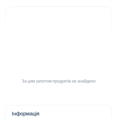
Контакти
Ендокринологія
Урологія
Гінекологія
Дерматологія
Всі категорії
За цим запитом
продуктів не знайдено
Всі продукти
Інформація