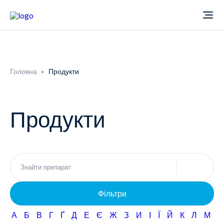
Про компанію
Головна
Продукти
Новини
Продукти
Продукти
Звіти
Кардіологія
Фармаконагляд
Неврологія
Фільтри
Кар'єра
Офтальмологія
А
Б
В
Г
Ґ
Д
Е
Є
Ж
З
И
І
Ї
Й
К
Л
М