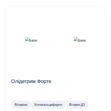
Контакти
Ендокринологія
Урологія
Гінекологія
Дерматологія
Всі категорії
Всі продукти
Олідетрим Форте
Вітаміни
Холекальциферол
Вітамін Д3