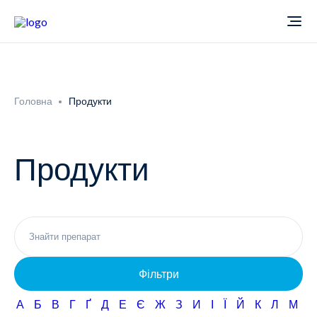
Про компанію
Головна
Продукти
Новини
Продукти
Продукти
Звіти
Кардіологія
Фармаконагляд
Неврологія
Фільтри
Кар'єра
Офтальмологія
А
Б
В
Г
Ґ
Д
Е
Є
Ж
З
И
І
Ї
Й
К
Л
М