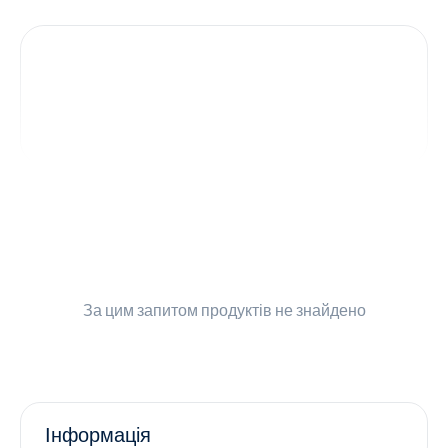
Контакти
Ендокринологія
Урологія
Гінекологія
Дерматологія
Всі категорії
За цим запитом
продуктів не знайдено
Всі продукти
Інформація