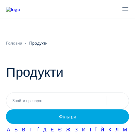
Про компанію
Головна
Продукти
Новини
Продукти
Продукти
Звіти
Кардіологія
Фармаконагляд
Неврологія
Фільтри
Кар'єра
Офтальмологія
А
Б
В
Г
Ґ
Д
Е
Є
Ж
З
И
І
Ї
Й
К
Л
М