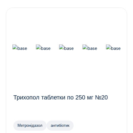
Контакти
Ендокринологія
Урологія
Гінекологія
Дерматологія
Всі категорії
Всі продукти
Трихопол таблетки по 250 мг №20
Метронідазол
антибіотик