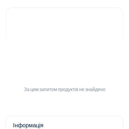
Контакти
Ендокринологія
Урологія
Гінекологія
Дерматологія
Всі категорії
За цим запитом
продуктів не знайдено
Всі продукти
Інформація