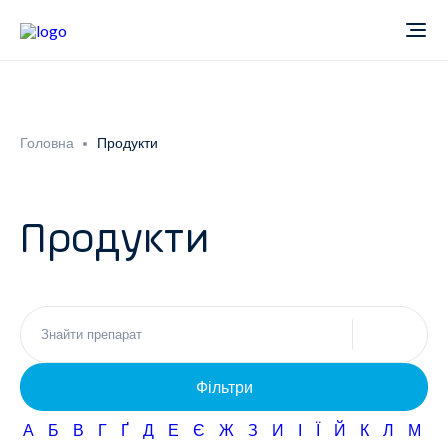
Про компанію
Головна
Продукти
Новини
Продукти
Продукти
Звіти
Кардіологія
Фармаконагляд
Неврологія
Фільтри
Кар'єра
Офтальмологія
А
Б
В
Г
Ґ
Д
Е
Є
Ж
З
И
І
Ї
Й
К
Л
М