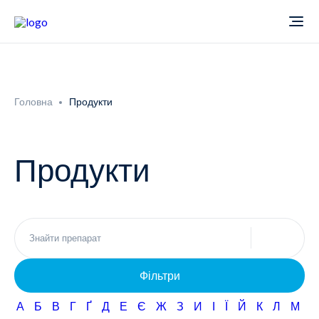
Про компанію
Головна
Продукти
Новини
Продукти
Продукти
Звіти
Кардіологія
Фармаконагляд
Неврологія
Фільтри
Кар'єра
Офтальмологія
А
Б
В
Г
Ґ
Д
Е
Є
Ж
З
И
І
Ї
Й
К
Л
М