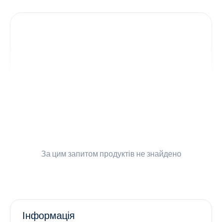
Контакти
Ендокринологія
Урологія
Гінекологія
Дерматологія
Всі категорії
За цим запитом
продуктів не знайдено
Всі продукти
Інформація