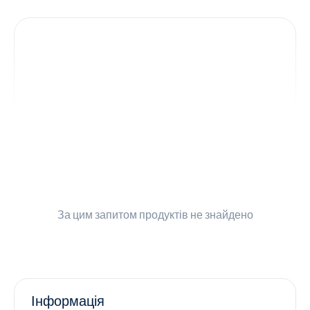
Контакти
Ендокринологія
Урологія
Гінекологія
Дерматологія
Всі категорії
За цим запитом
продуктів не знайдено
Всі продукти
Інформація