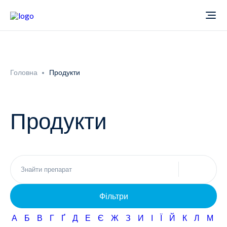
Про компанію
Головна
Продукти
Новини
Продукти
Продукти
Звіти
Кардіологія
Фармаконагляд
Неврологія
Фільтри
Кар'єра
Офтальмологія
А
Б
В
Г
Ґ
Д
Е
Є
Ж
З
И
І
Ї
Й
К
Л
М