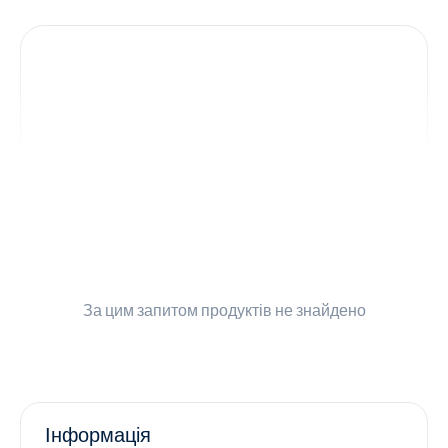
Контакти
Ендокринологія
Урологія
Гінекологія
Дерматологія
Всі категорії
За цим запитом
продуктів не знайдено
Всі продукти
Інформація