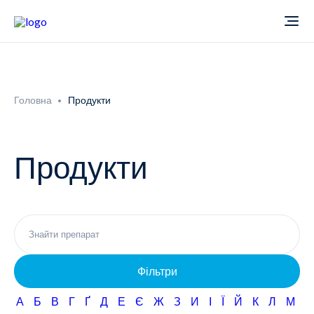
Про компанію
Головна
Продукти
Новини
Продукти
Продукти
Звіти
Кардіологія
Фармаконагляд
Неврологія
Фільтри
Кар'єра
Офтальмологія
А
Б
В
Г
Ґ
Д
Е
Є
Ж
З
И
І
Ї
Й
К
Л
М