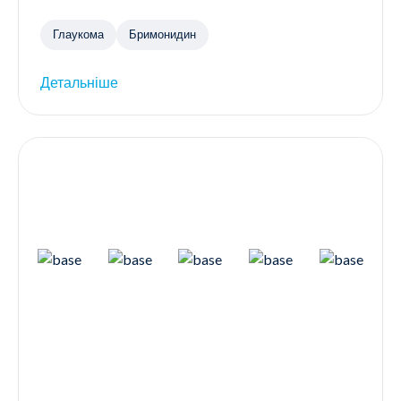
Глаукома
Бримонидин
Детальніше