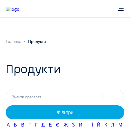
Про компанію
Головна
Продукти
Новини
Продукти
Продукти
Звіти
Кардіологія
Фармаконагляд
Неврологія
Фільтри
Кар'єра
Офтальмологія
А
Б
В
Г
Ґ
Д
Е
Є
Ж
З
И
І
Ї
Й
К
Л
М