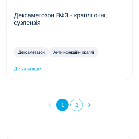
Дексаметозон ВФЗ - краплі очні,
сузпензія
Дексаметазон
Антиінфекційні краплі
Детальніше
1
2