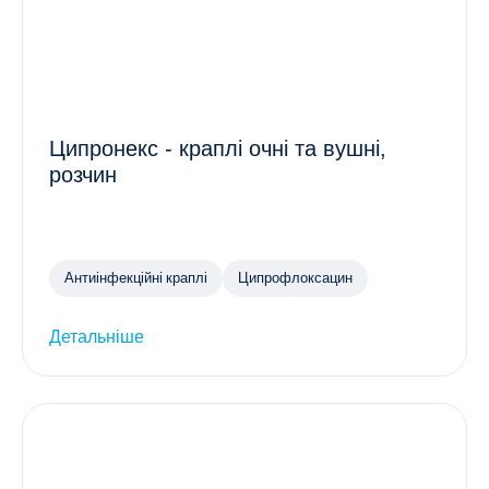
Ципронекс - краплі очні та вушні,
розчин
Антиінфекційні краплі
Ципрофлоксацин
Детальніше