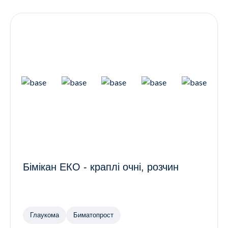
Контакти
Ендокринологія
Урологія
Гінекологія
Дерматологія
Всі категорії
Всі продукти
Бімікан ЕКО - краплі очні, розчин
Глаукома
Биматопрост