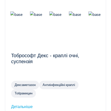
Тобрософт Декс - краплі очні,
суспензія
Дексаметазон
Антиінфекційні краплі
Тобрамицин
Детальніше