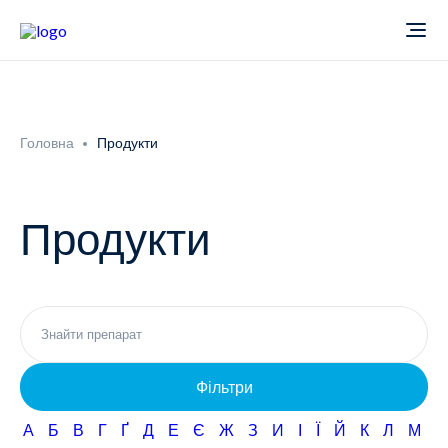
Про компанію
Головна
Продукти
Новини
Продукти
Продукти
Звіти
Кардіологія
Фармаконагляд
Неврологія
Фільтри
Кар'єра
Офтальмологія
А
Б
В
Г
Ґ
Д
Е
Є
Ж
З
И
І
Ї
Й
К
Л
М