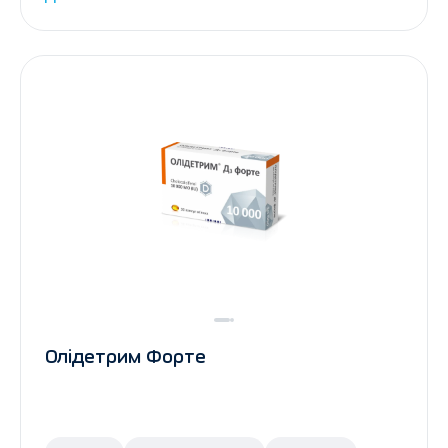
Олідетрим Форте