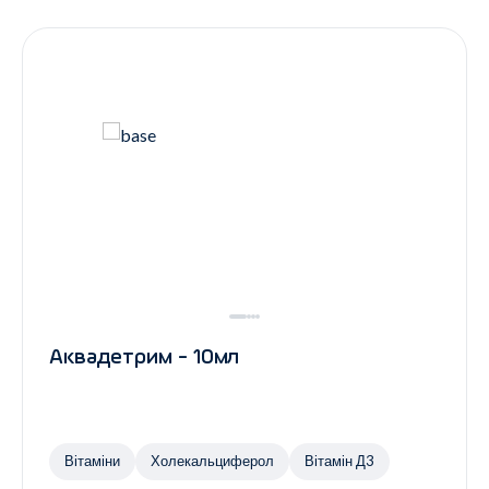
Контакти
Ендокринологія
Урологія
Гінекологія
Дерматологія
Всі категорії
Всі продукти
Аквадетрим - 10мл
Вітаміни
Холекальциферол
Вітамін Д3