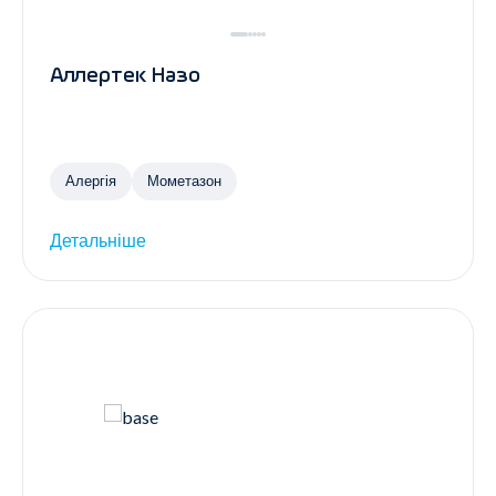
Аллертек Назо
Алергія
Мометазон
Детальніше