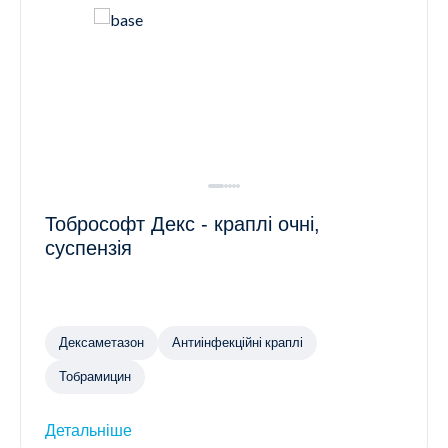
Тобрософт Декс - краплі очні,
суспензія
Дексаметазон
Антиінфекційні краплі
Тобрамицин
Детальніше