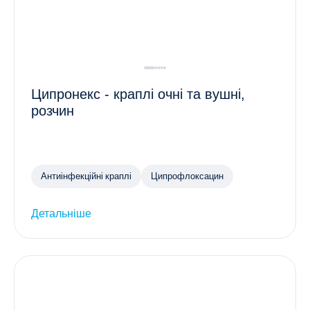
Ципронекс - краплі очні та вушні,
розчин
Антиінфекційні краплі
Ципрофлоксацин
Детальніше