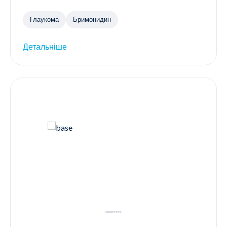
Глаукома
Бримонидин
Детальніше