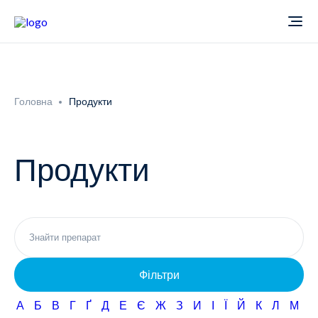
Про компанію
Головна
Продукти
Новини
Продукти
Продукти
Звіти
Кардіологія
Фармаконагляд
Неврологія
Фільтри
Кар'єра
Офтальмологія
А
Б
В
Г
Ґ
Д
Е
Є
Ж
З
И
І
Ї
Й
К
Л
М