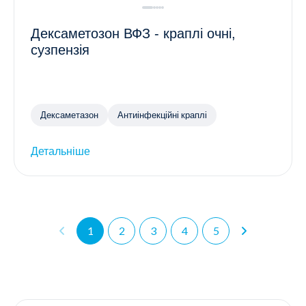
Дексаметозон ВФЗ - краплі очні,
сузпензія
Дексаметазон
Антиінфекційні краплі
Детальніше
1
2
3
4
5