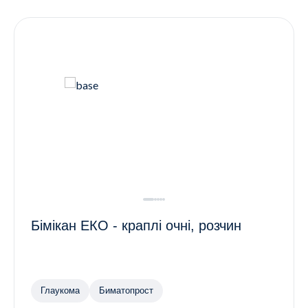
Контакти
Ендокринологія
Урологія
Гінекологія
Дерматологія
Всі категорії
Всі продукти
Бімікан ЕКО - краплі очні, розчин
Глаукома
Биматопрост