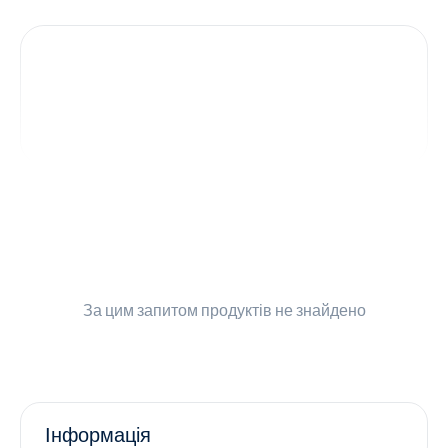
Контакти
Ендокринологія
Урологія
Гінекологія
Дерматологія
Всі категорії
За цим запитом
продуктів не знайдено
Всі продукти
Інформація