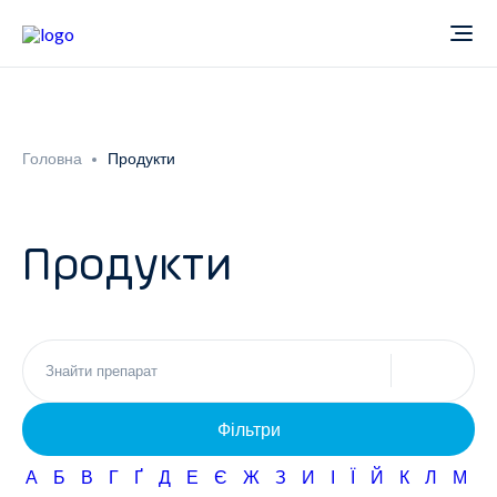
Про компанію
Головна
Продукти
Новини
Продукти
Продукти
Звіти
Кардіологія
Фармаконагляд
Неврологія
Фільтри
Кар'єра
Офтальмологія
А
Б
В
Г
Ґ
Д
Е
Є
Ж
З
И
І
Ї
Й
К
Л
М