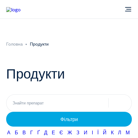
Про компанію
Головна
Продукти
Новини
Продукти
Продукти
Звіти
Кардіологія
Фармаконагляд
Неврологія
Фільтри
Кар'єра
Офтальмологія
А
Б
В
Г
Ґ
Д
Е
Є
Ж
З
И
І
Ї
Й
К
Л
М