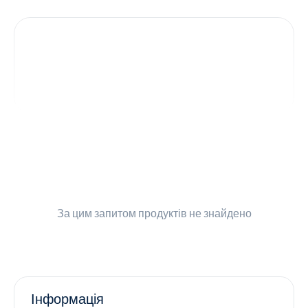
Контакти
Ендокринологія
Урологія
Гінекологія
Дерматологія
Всі категорії
За цим запитом
продуктів не знайдено
Всі продукти
Інформація