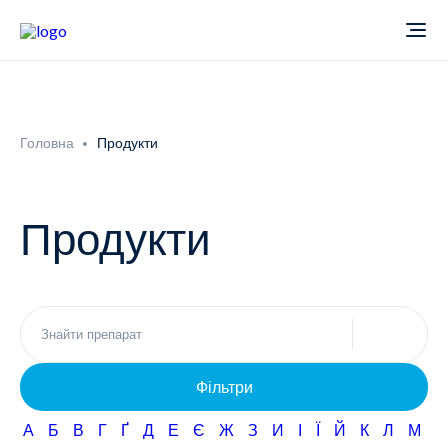
Про компанію
Головна
Продукти
Новини
Продукти
Продукти
Звіти
Кардіологія
Фармаконагляд
Неврологія
Фільтри
Кар'єра
Офтальмологія
А
Б
В
Г
Ґ
Д
Е
Є
Ж
З
И
І
Ї
Й
К
Л
М