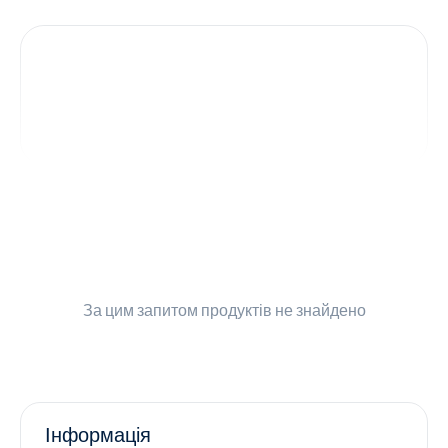
Контакти
Ендокринологія
Урологія
Гінекологія
Дерматологія
Всі категорії
За цим запитом
продуктів не знайдено
Всі продукти
Інформація