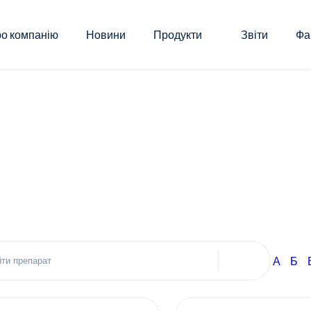
о компанію
Новини
Продукти
Звіти
Фа
А
Б