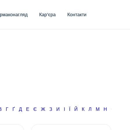
рмаконагляд
Кар'єра
Контакти
В
Г
Ґ
Д
Е
Є
Ж
З
И
І
Ї
Й
К
Л
М
Н
О
П