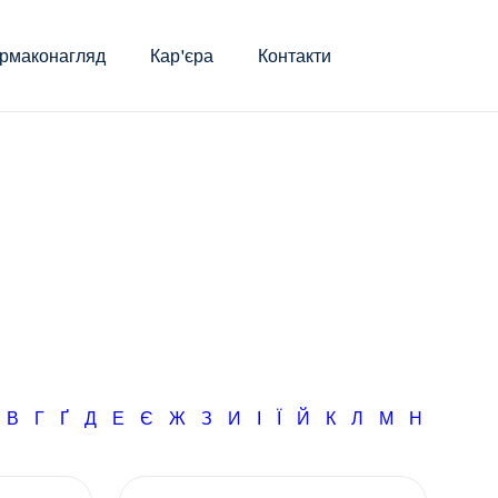
рмаконагляд
Кар'єра
Контакти
Б
В
Г
Ґ
Д
Е
Є
Ж
З
И
І
Ї
Й
К
Л
М
Н
О
П