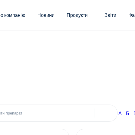
о компанію
Новини
Продукти
Звіти
Фа
А
Б