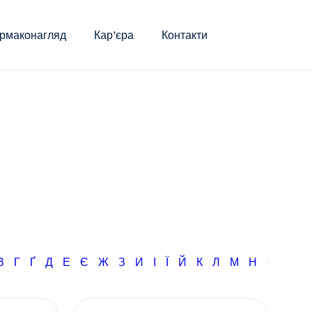
рмаконагляд
Кар'єра
Контакти
В
Г
Ґ
Д
Е
Є
Ж
З
И
І
Ї
Й
К
Л
М
Н
О
П