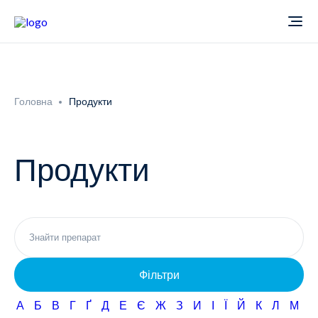
Про компанію
Головна
Продукти
Новини
Продукти
Продукти
Звіти
Кардіологія
Фармаконагляд
Неврологія
Фільтри
Кар'єра
Офтальмологія
А
Б
В
Г
Ґ
Д
Е
Є
Ж
З
И
І
Ї
Й
К
Л
М