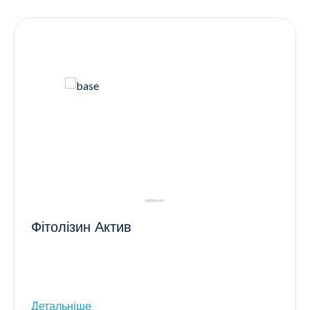
Контакти
Ендокринологія
Урологія
Гінекологія
Дерматологія
Всі категорії
Всі продукти
Фітолізин Актив
Детальніше