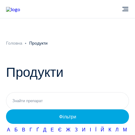
Про компанію
Головна
Продукти
Новини
Продукти
Продукти
Звіти
Кардіологія
Фармаконагляд
Неврологія
Фільтри
Кар'єра
Офтальмологія
А
Б
В
Г
Ґ
Д
Е
Є
Ж
З
И
І
Ї
Й
К
Л
М