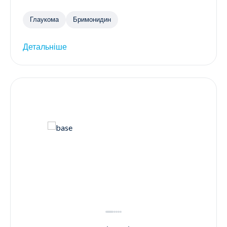
Глаукома
Бримонидин
Детальніше