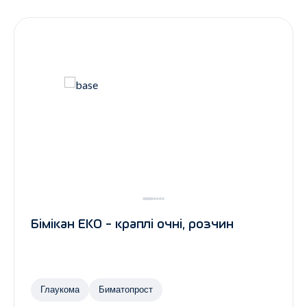
Контакти
Ендокринологія
Урологія
Гінекологія
Дерматологія
Всі категорії
Всі продукти
Бімікан ЕКО - краплі очні, розчин
Глаукома
Биматопрост