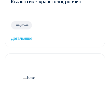
Ксалоптик - краплі очні, розчин
Глаукома
Детальніше