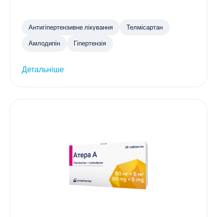
Антигіпертензивне лікування
Телмісартан
Амлодипін
Гіпертензія
Детальніше