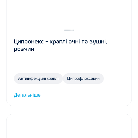
Ципронекс - краплі очні та вушні,
розчин
Антиінфекційні краплі
Ципрофлоксацин
Детальніше