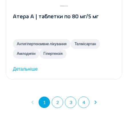
Атера А | таблетки по 80 мг/5 мг
Антигіпертензивне лікування
Телмісартан
Амлодипін
Гіпертензія
Детальніше
1
2
3
4