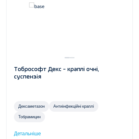
Тобрософт Декс - краплі очні,
суспензія
Дексаметазон
Антиінфекційні краплі
Тобрамицин
Детальніше