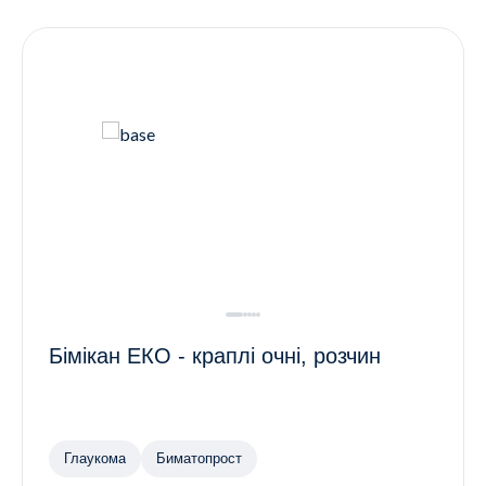
Контакти
Ендокринологія
Урологія
Гінекологія
Дерматологія
Всі категорії
Всі продукти
Бімікан ЕКО - краплі очні, розчин
Глаукома
Биматопрост