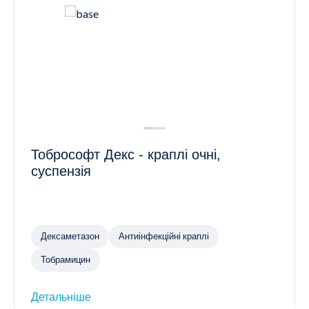
Тобрософт Декс - краплі очні,
суспензія
Дексаметазон
Антиінфекційні краплі
Тобрамицин
Детальніше