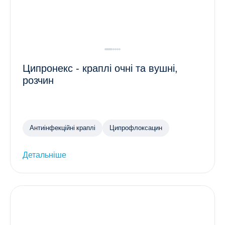
Ципронекс - краплі очні та вушні,
розчин
Антиінфекційні краплі
Ципрофлоксацин
Детальніше