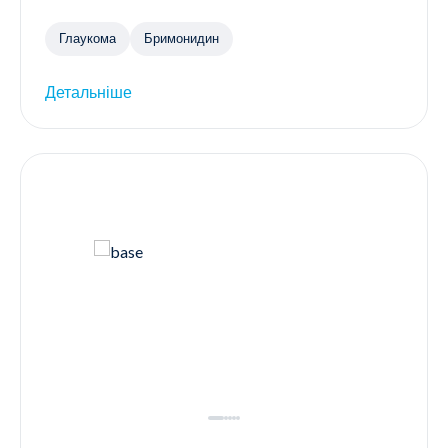
Глаукома
Бримонидин
Детальніше