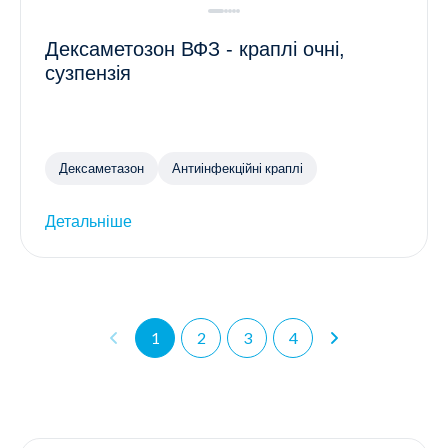
Дексаметозон ВФЗ - краплі очні,
сузпензія
Дексаметазон
Антиінфекційні краплі
Детальніше
1
2
3
4