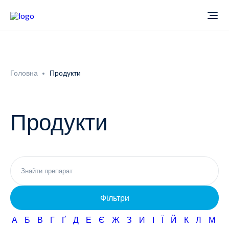
Про компанію
Головна
Продукти
Новини
Продукти
Продукти
Звіти
Кардіологія
Фармаконагляд
Неврологія
Фільтри
Кар'єра
Офтальмологія
А
Б
В
Г
Ґ
Д
Е
Є
Ж
З
И
І
Ї
Й
К
Л
М