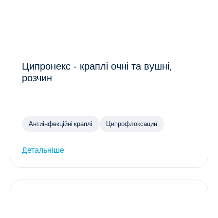
Ципронекс - краплі очні та вушні,
розчин
Антиінфекційні краплі
Ципрофлоксацин
Детальніше