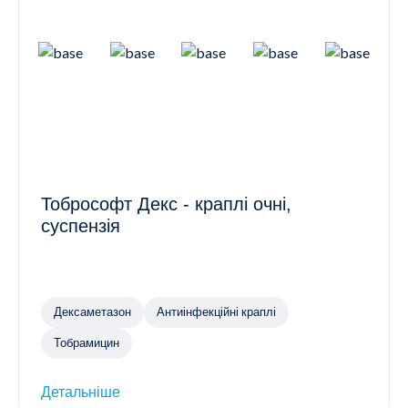
Тобрософт Декс - краплі очні,
суспензія
Дексаметазон
Антиінфекційні краплі
Тобрамицин
Детальніше