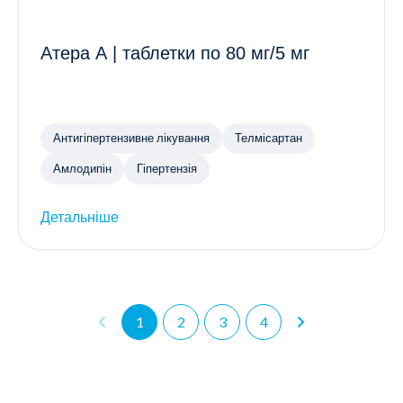
Атера А | таблетки по 80 мг/5 мг
Антигіпертензивне лікування
Телмісартан
Амлодипін
Гіпертензія
Детальніше
1
2
3
4