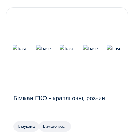
Контакти
Ендокринологія
Урологія
Гінекологія
Дерматологія
Всі категорії
Всі продукти
Бімікан ЕКО - краплі очні, розчин
Глаукома
Биматопрост