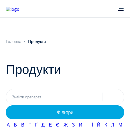
Про компанію
Головна
Продукти
Новини
Продукти
Продукти
Звіти
Кардіологія
Фармаконагляд
Неврологія
Фільтри
Кар'єра
Офтальмологія
А
Б
В
Г
Ґ
Д
Е
Є
Ж
З
И
І
Ї
Й
К
Л
М