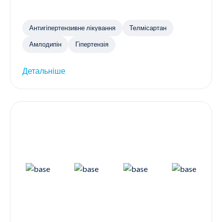
Антигіпертензивне лікування
Телмісартан
Амлодипін
Гіпертензія
Детальніше