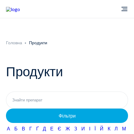
Про компанію
Головна
Продукти
Новини
Продукти
Продукти
Звіти
Кардіологія
Фармаконагляд
Неврологія
Фільтри
Кар'єра
Офтальмологія
А
Б
В
Г
Ґ
Д
Е
Є
Ж
З
И
І
Ї
Й
К
Л
М