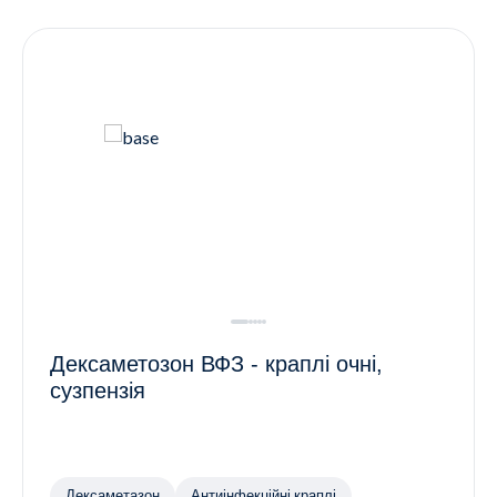
Контакти
Ендокринологія
Урологія
Гінекологія
Дерматологія
Всі категорії
Всі продукти
Дексаметозон ВФЗ - краплі очні,
сузпензія
Дексаметазон
Антиінфекційні краплі