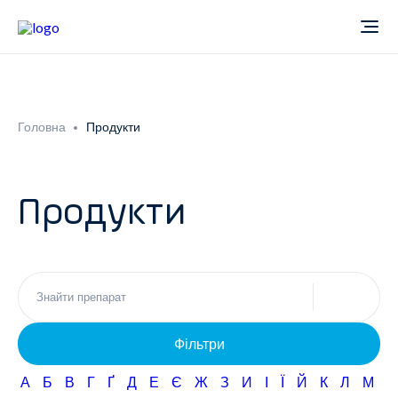
Про компанію
Головна
Продукти
Новини
Продукти
Продукти
Звіти
Кардіологія
Фармаконагляд
Неврологія
Фільтри
Кар'єра
Офтальмологія
А
Б
В
Г
Ґ
Д
Е
Є
Ж
З
И
І
Ї
Й
К
Л
М