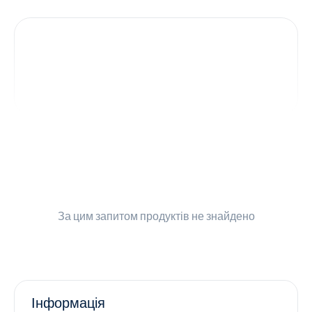
Контакти
Ендокринологія
Урологія
Гінекологія
Дерматологія
Всі категорії
За цим запитом
продуктів не знайдено
Всі продукти
Інформація