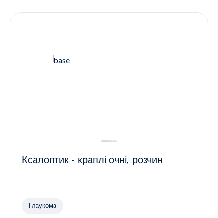
Контакти
Ендокринологія
Урологія
Гінекологія
Дерматологія
Всі категорії
Всі продукти
Ксалоптик - краплі очні, розчин
Глаукома