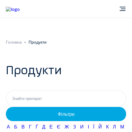
Про компанію
Головна
Продукти
Новини
Продукти
Продукти
Звіти
Кардіологія
Фармаконагляд
Неврологія
Фільтри
Кар'єра
Офтальмологія
А
Б
В
Г
Ґ
Д
Е
Є
Ж
З
И
І
Ї
Й
К
Л
М