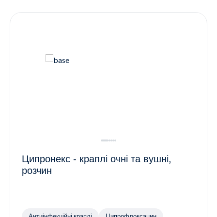
Контакти
Ендокринологія
Урологія
Гінекологія
Дерматологія
Всі категорії
Всі продукти
Ципронекс - краплі очні та вушні,
розчин
Антиінфекційні краплі
Ципрофлоксацин