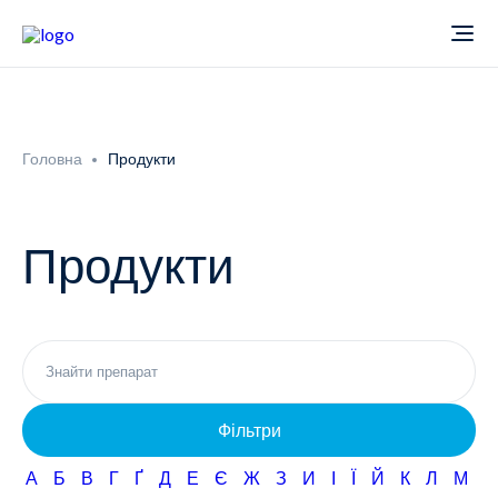
Про компанію
Головна
Продукти
Новини
Продукти
Продукти
Звіти
Кардіологія
Фармаконагляд
Неврологія
Фільтри
Кар'єра
Офтальмологія
А
Б
В
Г
Ґ
Д
Е
Є
Ж
З
И
І
Ї
Й
К
Л
М