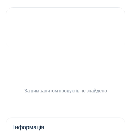
Контакти
Ендокринологія
Урологія
Гінекологія
Дерматологія
Всі категорії
За цим запитом
продуктів не знайдено
Всі продукти
Інформація