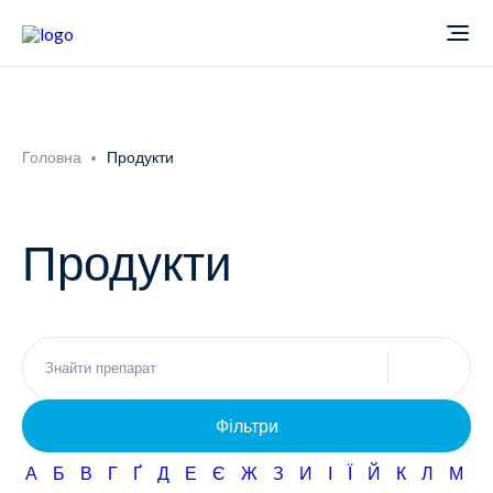
Про компанію
Головна
Продукти
Новини
Продукти
Продукти
Звіти
Кардіологія
Фармаконагляд
Неврологія
Фільтри
Кар'єра
Офтальмологія
А
Б
В
Г
Ґ
Д
Е
Є
Ж
З
И
І
Ї
Й
К
Л
М