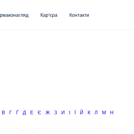
рмаконагляд
Кар'єра
Контакти
Б
В
Г
Ґ
Д
Е
Є
Ж
З
И
І
Ї
Й
К
Л
М
Н
О
П