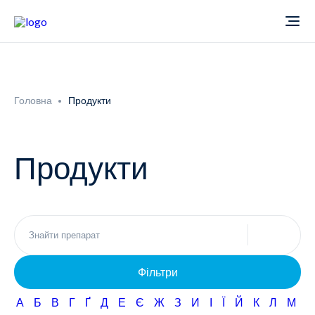
Про компанію
Головна
Продукти
Новини
Продукти
Продукти
Звіти
Кардіологія
Фармаконагляд
Неврологія
Фільтри
Кар'єра
Офтальмологія
А
Б
В
Г
Ґ
Д
Е
Є
Ж
З
И
І
Ї
Й
К
Л
М