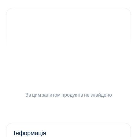
Контакти
Ендокринологія
Урологія
Гінекологія
Дерматологія
Всі категорії
За цим запитом
продуктів не знайдено
Всі продукти
Інформація