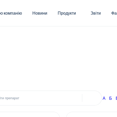
о компанію
Новини
Продукти
Звіти
Фа
А
Б