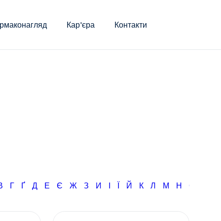
рмаконагляд
Кар'єра
Контакти
В
Г
Ґ
Д
Е
Є
Ж
З
И
І
Ї
Й
К
Л
М
Н
О
П