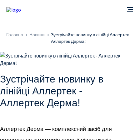
Про компанію
Головна
Новини
Зустрічайте новинку в лінійці Аллертек -
Аллертек Дерма!
Новини
Продукти
Зустрічайте новинку в
Звіти
Кардіологія
лінійці Аллертек -
Аллертек Дерма!
Фармаконагляд
Неврологія
Кар'єра
Офтальмологія
Аллертек Дерма — комплексний засіб для 