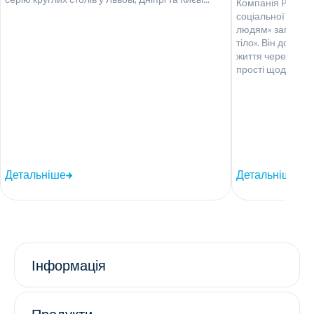
Компанія Polphar
соціальної ініці
людям» запустил
тіло». Він допом
життя через уваж
прості щоденні з
Детальніше
Детальніше
Інформація