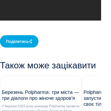
Поділитись
Також може зацікавити
Березень Polpharma: три міста —
Polpharma т
три діалоги про жіноче здоров’я
запустили 
своє тіло»
У березні 2025 року команда Polpharma провела
серію круглих столів у Львові, Дніпрі та Києві...