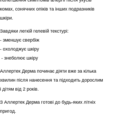
полегшення симптомів алергії після укусів 
Контакти
Ендокринологія
комах, сонячних опіків та інших подразників 
Урологія
шкіри.
Завдяки легкій гелевій текстурі:
Гінекологія
- зменшує свербіж
- охолоджує шкіру
Дерматологія
 - знеболює шкіру
Всі категорії
Аллертек Дерма починає діяти вже за кілька 
хвилин після нанесення та підходить дорослим 
Всі продукти
і дітям від 2 років.
З Аллертек Дерма готові до будь-яких літніх 
пригод.