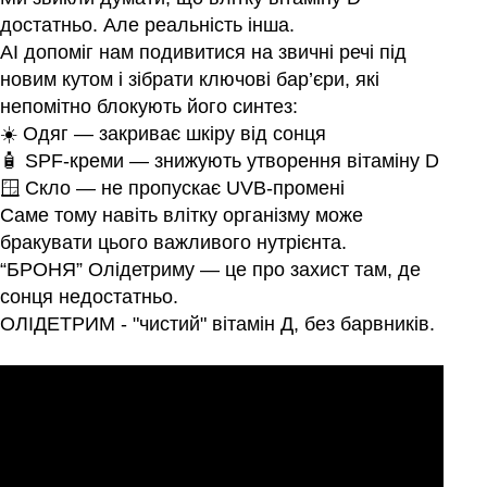
Контакти
Ендокринологія
достатньо. Але реальність інша.
AI допоміг нам подивитися на звичні речі під 
Урологія
новим кутом і зібрати ключові бар’єри, які 
непомітно блокують його синтез:
☀️ Одяг — закриває шкіру від сонця
Гінекологія
🧴 SPF-креми — знижують утворення вітаміну D
🪟
 Скло — не пропускає UVB-промені
Дерматологія
Саме тому навіть влітку організму може 
бракувати цього важливого нутрієнта.
“БРОНЯ” Олідетриму — це про захист там, де 
Всі категорії
сонця недостатньо.
ОЛІДЕТРИМ - "чистий" вітамін Д, без барвників.
Всі продукти