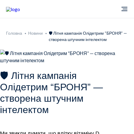
Про компанію
Головна
Новини
🛡️ Літня кампанія Олідетрим “БРОНЯ” —
створена штучним інтелектом
Новини
Продукти
🛡️ Літня кампанія
Звіти
Кардіологія
Олідетрим “БРОНЯ” —
створена штучним
Фармаконагляд
Неврологія
інтелектом
Кар'єра
Офтальмологія
Ми звикли думати, що влітку вітаміну D 