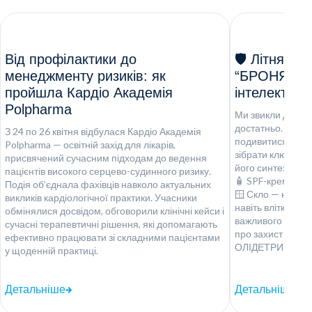
Від профілактики до
🛡️ Літня к
менеджменту ризиків: як
“БРОНЯ” — 
пройшла Кардіо Академія
інтелектом
Polpharma
Ми звикли думати
достатньо. Але р
З 24 по 26 квітня відбулася Кардіо Академія
подивитися на зви
Polpharma — освітній захід для лікарів,
зібрати ключові 
присвячений сучасним підходам до ведення
його синтез: ☀️ 
пацієнтів високого серцево-судинного ризику.
🧴 SPF-креми — з
Подія об’єднала фахівців навколо актуальних
🪟 Скло — не пр
викликів кардіологічної практики. Учасники
навіть влітку ор
обмінялися досвідом, обговорили клінічні кейси і
важливого нутрі
сучасні терапевтичні рішення, які допомагають
про захист там, 
ефективно працювати зі складними пацієнтами
ОЛІДЕТРИМ - "чис
у щоденній практиці.
Детальніше
Детальніше