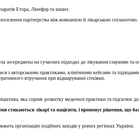
паратів Етора, Лінефор та інших
 посилення партнерства між компанією й лікарською спільнотою.
ула
зосереджена на сучасних підходах до лікування глаукоми та оф
ся з авторськими практиками, клінічними кейсами та підходами,
еративного втручання при відшаруванні сітківки.
ніціатива, яка сприяє розвитку медичної практики та підсилює док
и стикаються лікарі та пацієнти, і пропонує рішення, що баз
довжить організацію
подібних заходів
у різних регіонах України.