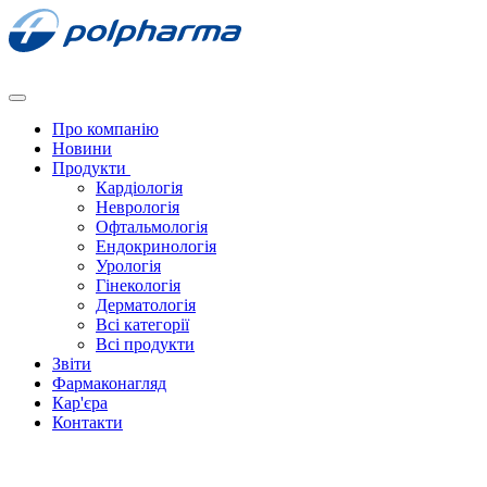
Про компанію
Новини
Продукти
Кардіологія
Неврологія
Офтальмологія
Ендокринологія
Урологія
Гінекологія
Дерматологія
Всі категорії
Всі продукти
Звіти
Фармаконагляд
Кар'єра
Контакти