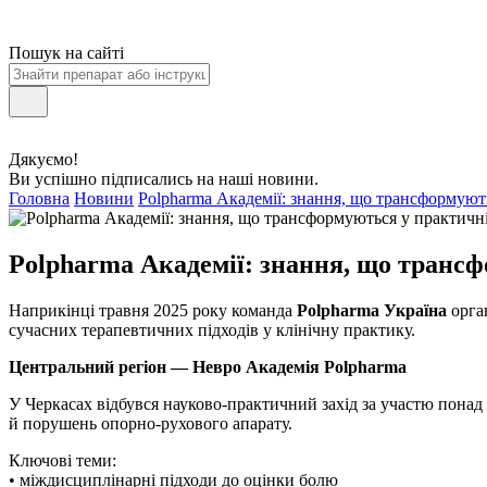
Пошук на сайті
Дякуємо!
Ви успішно підписались на наші новини.
Головна
Новини
Polpharma Академії: знання, що трансформуют
Polpharma Академії: знання, що транс
Наприкінці травня
2025 року команда
Polpharma Україна
орган
сучасних терапевтичних підходів у клінічну практику.
Центральний регіон —
Невро
Академія
Polpharma
У Черкасах відбувся науково-практичний захід за участю понад 
й порушень опорно-рухового апарату.
Ключові теми:
• міждисциплінарні підходи до оцінки болю