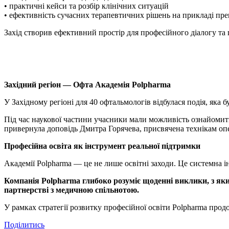
• практичні кейси та розбір клінічних ситуацій
• ефективність сучасних терапевтичних рішень на прикладі пре
Захід створив ефективний простір для професійного діалогу та
Західний регіон — Офта Академія Polpharma
У Західному регіоні для 40 офтальмологів
відбулася подія, яка б
Під час наукової частини учасники мали можливість ознайомити
привернула доповідь Дмитра Горячева, присвячена технікам оп
Професійна освіта як інструмент реальної підтримки
Академії Polpharma — це не лише освітні заходи. Це системна і
Компанія Polpharma глибоко розуміє щоденні виклики, з яким
партнерстві з медичною спільнотою.
У рамках стратегії розвитку професійної освіти Polpharma про
Поділитись