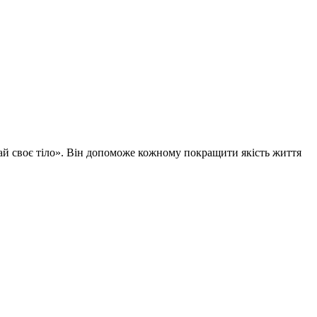
ай своє тіло». Він допоможе кожному покращити якість життя
Ц
Д